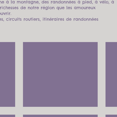
ne à la montagne, des randonnées à pied, à vélo, à
s richesses de notre région que les amoureux
vrir.
, circuits routiers, itinéraires de randonnées
Verdon
Moustiers-Sainte-Marie
Le
Connu
Il
et
exist
reconnu
de
pour
nomb
sa
prom
production
au
de
dépar
faïence,
du
le
villag
village
des
mérite
Mée
une
petite
visite.