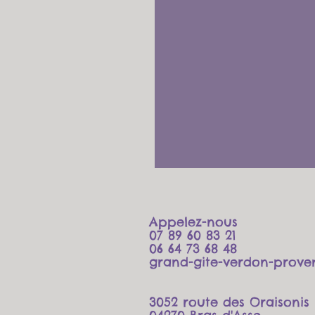
Canyon
Canyoning
dans
les
gorges
du
Verdon
Appelez-nous
07 89 60 83 21
06 64 73 68 48
grand-gite-verdon-prove
3052 route des Oraisonis