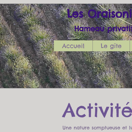
Les Oraison
Hameau priva
Accueil
Le gîte
Activit
Une nature somptueuse et l