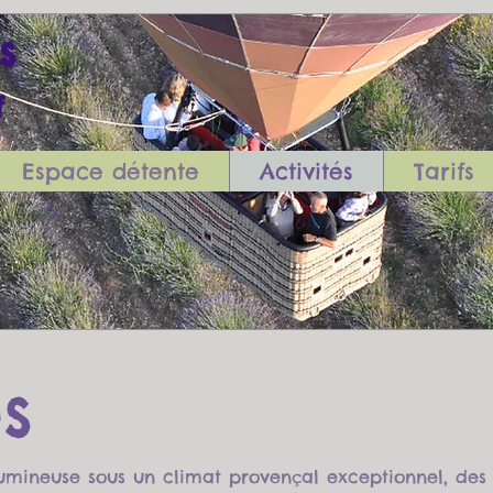
is
tif
Espace détente
Activités
Tarifs
és
umineuse sous un climat provençal exceptionnel, des