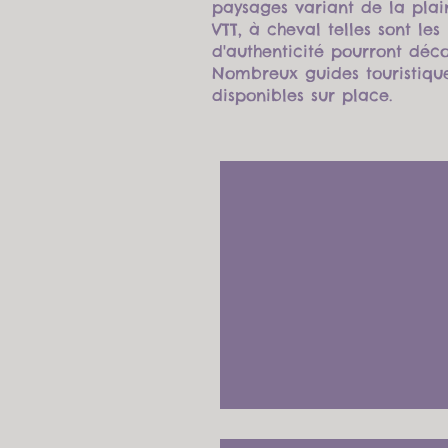
paysages variant de la plai
VTT, à cheval telles sont le
d'authenticité
pourront décou
Nombreux guides touristiques
disponibles sur place.
Les Gorges du 
Les
Gorges
du
Verdon
sont
réputées
pour
former
le
plus
beau
canyon
d’Europe