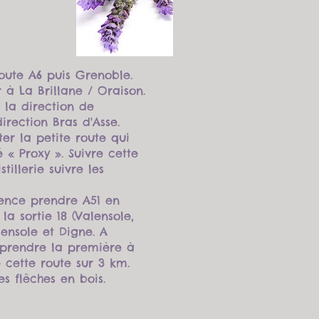
route A6 puis Grenoble.
ir à La Brillane / Oraison.
 la direction de
irection Bras d'Asse.
er la petite route qui
« Proxy ». Suivre cette
tillerie suivre les
vence prendre A51 en
a sortie 18 (Valensole,
lensole et Digne. A
 prendre la première à
 cette route sur 3 km.
les flêches en bois.