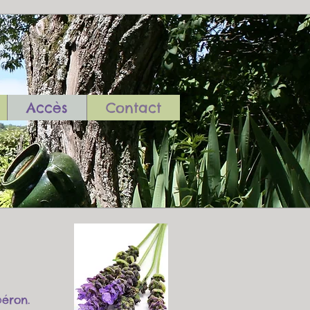
Accès
Contact
béron.